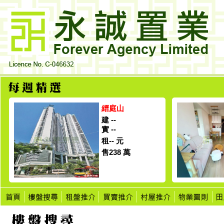
縉庭山
建 --
實 --
租-- 元
售238 萬