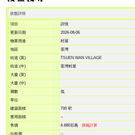
放盤詳情
項目
詳情
更新日期
2026-08-06
物業用途
村屋
地區
荃灣
街道 (英)
TSUEN WAN VILLAGE
街道 (中)
荃灣村屋
大廈 (英)
大廈 (中)
層數
低
單位
建築面積
700 呎
實用面積
--
售價
4.880百萬
按揭計算
出租價
--