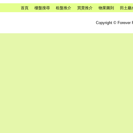
首頁
樓盤搜尋
租盤推介
買賣推介
物業圖則
田土廳
Copyright © Forever P