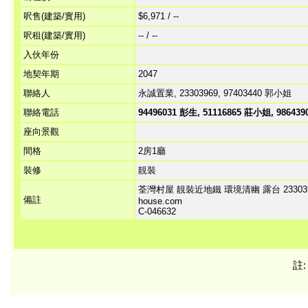
呎售(建築/實用)
$6,971 / --
呎租(建築/實用)
-- / --
入伙年份
地契年期
2047
聯絡人
永誠置業, 23303969, 97403440 郭小姐
聯絡電話
94496031 彭生, 51116865 莊小姐, 98643
座向景觀
間格
2房1廳
裝修
靚裝
荃灣村屋 靚裝近地鐵 環境清幽 露台 23303969 
備註
house.com
C-046632
註