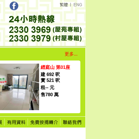
更多...
縉庭山 第01座
建 692 呎
實 521 呎
租-- 元
售780 萬