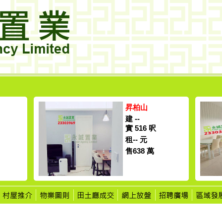
昇柏山
建 --
實 516 呎
租-- 元
售638 萬