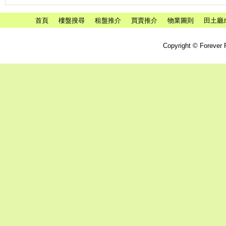
首頁
樓盤搜尋
租盤推介
買賣推介
物業圖則
田土廳
Copyright © Forever P