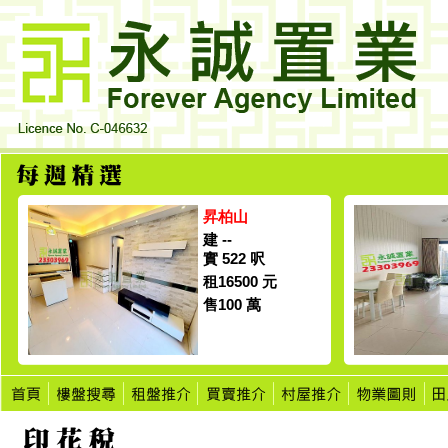
昇柏山
建 --
實 522 呎
租16500 元
售100 萬