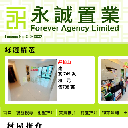
昇柏山
建 --
實 749 呎
租-- 元
售788 萬