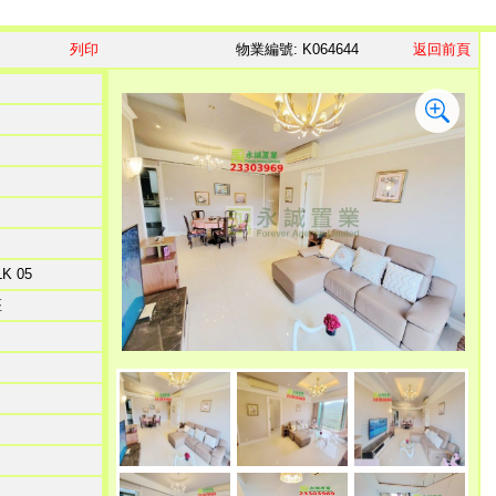
列印
物業編號: K064644
返回前頁
LK 05
座