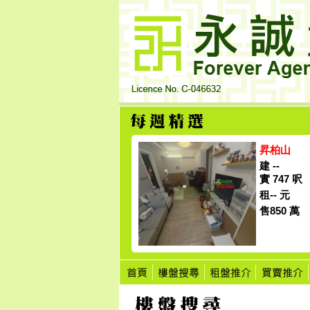
昇柏山
建 --
實 747 呎
租-- 元
售850 萬