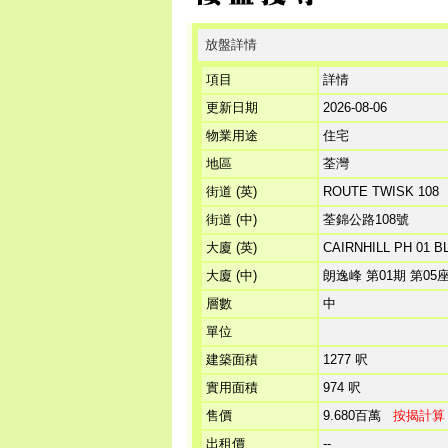
放盤詳情
項目
詳情
更新日期
2026-08-06
物業用途
住宅
地區
荃灣
街道 (英)
ROUTE TWISK 108
街道 (中)
荃錦公路108號
大廈 (英)
CAIRNHILL PH 01 B
大廈 (中)
朗逸峰 第01期 第05
層數
中
單位
建築面積
1277 呎
實用面積
974 呎
售價
9.680百萬
按揭計算
出租價
--