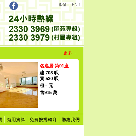
更多...
名逸居 第01座
建 703 呎
實 530 呎
租-- 元
售915 萬