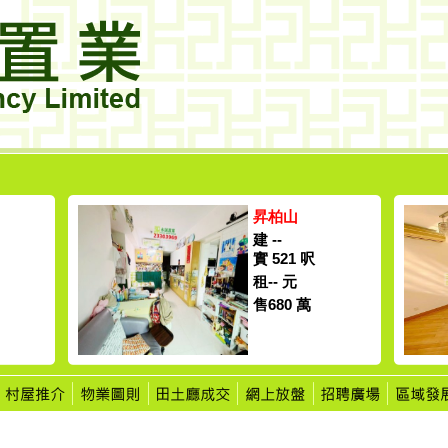
昇柏山
建 --
實 521 呎
租-- 元
售680 萬