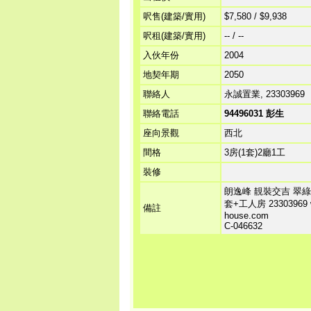
呎售(建築/實用)
$7,580 / $9,938
呎租(建築/實用)
-- / --
入伙年份
2004
地契年期
2050
聯絡人
永誠置業, 23303969
聯絡電話
94496031 彭生
座向景觀
西北
間格
3房(1套)2廳1工
裝修
朗逸峰 靚裝交吉 翠綠
套+工人房 23303969 ww
備註
house.com
C-046632