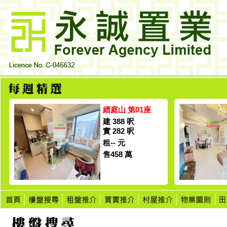
縉庭山 第01座
建 388 呎
實 282 呎
租-- 元
售458 萬