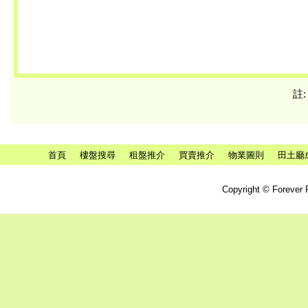
註
首頁
樓盤搜尋
租盤推介
買賣推介
物業圖則
田土廳
Copyright © Forever P