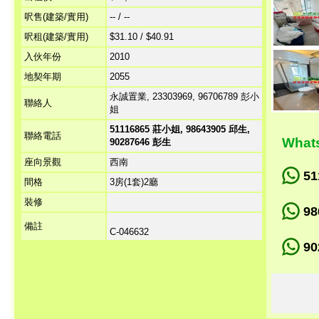
呎售(建築/實用)
-- / --
呎租(建築/實用)
$31.10 / $40.91
入伙年份
2010
地契年期
2055
永誠置業, 23303969, 96706789 彭小
聯絡人
姐
51116865 莊小姐, 98643905 邱生,
聯絡電話
Wha
90287646 彭生
座向景觀
西南
5
間格
3房(1套)2廳
裝修
98
備註
C-046632
90