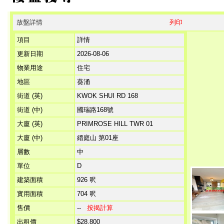
放盤詳情
列印
項目
詳情
更新日期
2026-08-06
物業用途
住宅
地區
葵涌
街道 (英)
KWOK SHUI RD 168
街道 (中)
國瑞路168號
大廈 (英)
PRIMROSE HILL TWR 01
大廈 (中)
縉庭山 第01座
層數
中
單位
D
建築面積
926 呎
實用面積
704 呎
售價
--
按揭計算
出租價
$28,800